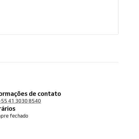
formações de contato
+55 41 3030 8540
orários
pre fechado