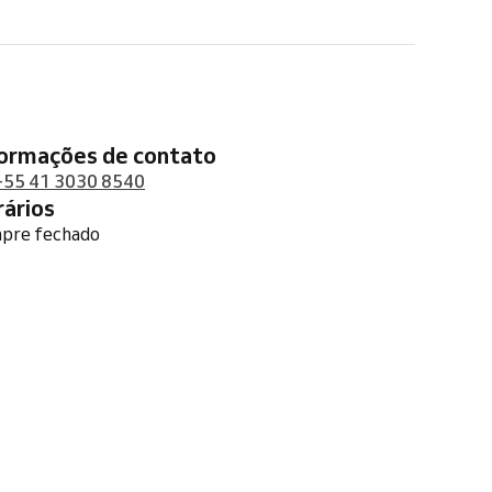
formações de contato
+55 41 3030 8540
orários
pre fechado